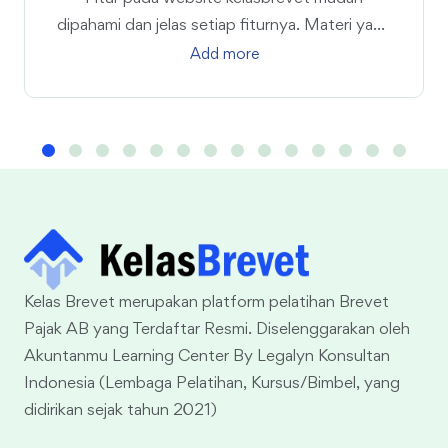
dipahami dan jelas setiap fiturnya. Materi yang
disajikan sudah sangat cukup dan sangat
Add more
terbaru, video pembelajaran sangat mudah
dipahami. Soal ujian sangat jelas, dan
menantang karena butuh ketelitian sekali
memahami soal, karena soalnya agak tricky jika
tidak benar-benar memahami soalnya.
Kelas Brevet merupakan platform pelatihan Brevet
Pajak AB yang Terdaftar Resmi. Diselenggarakan oleh
Akuntanmu Learning Center By Legalyn Konsultan
Indonesia (Lembaga Pelatihan, Kursus/Bimbel, yang
didirikan sejak tahun 2021)