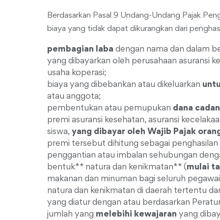
Berdasarkan Pasal 9 Undang-Undang Pajak Pengh
biaya yang tidak dapat dikurangkan dari penghasi
pembagian laba
dengan nama dan dalam ben
yang dibayarkan oleh perusahaan asuransi k
usaha koperasi;
biaya yang dibebankan atau dikeluarkan
untu
atau anggota;
pembentukan atau pemupukan
dana cada
premi asuransi kesehatan, asuransi kecelakaan
siswa,
yang dibayar oleh Wajib Pajak orang
premi tersebut dihitung sebagai penghasilan
penggantian atau imbalan sehubungan dengan
bentuk** natura dan kenikmatan** (
mulai t
makanan dan minuman bagi seluruh pegawai 
natura dan kenikmatan di daerah tertentu d
yang diatur dengan atau berdasarkan Peratu
jumlah yang
melebihi kewajaran
yang diba