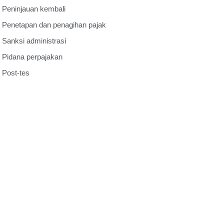
Peninjauan kembali
ü
Penetapan dan penagihan pajak
ü
Sanksi administrasi
ü
Pidana perpajakan
ü
Post-tes
ü