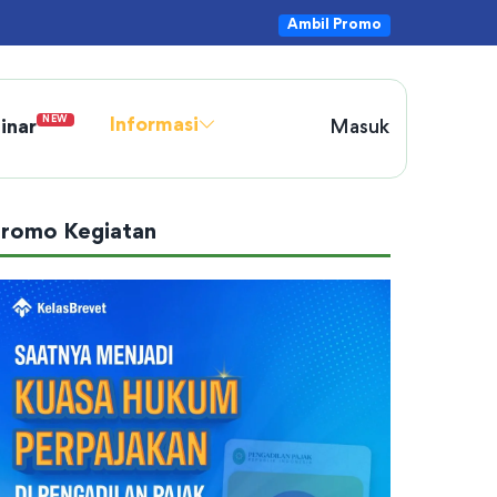
Ambil Promo
NEW
Informasi
inar
Masuk
romo Kegiatan