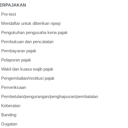
ERPAJAKAN
Pre-test
ü
Mendaftar untuk diberikan npwp
ü
Pengukuhan pengusaha kena pajak
ü
Pembukuan dan pencatatan
ü
Pembayaran pajak
ü
Pelaporan pajak
ü
Wakil dan kuasa wajib pajak
ü
Pengembalian/restitusi pajak
ü
Pemeriksaan
ü
Pembetulan/pengurangan/penghapusan/pembatalan
ü
Keberatan
ü
Banding
ü
Gugatan
ü