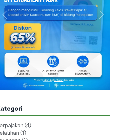
Previous
Next
ategori
erpajakan (4)
elatihan (1)