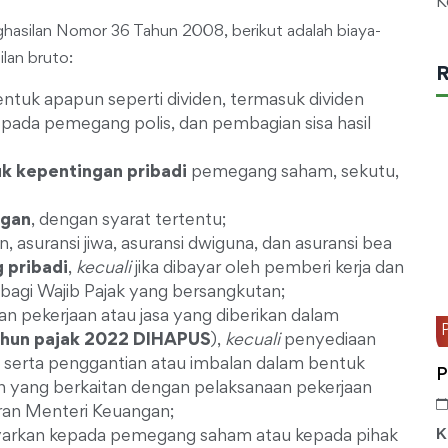
K
asilan Nomor 36 Tahun 2008, berikut adalah biaya-
lan bruto:
R
tuk apapun seperti dividen, termasuk dividen
epada pemegang polis, dan pembagian sisa hasil
k kepentingan pribadi
pemegang saham, sekutu,
ngan
, dengan syarat tertentu;
, asuransi jiwa, asuransi dwiguna, dan asuransi bea
 pribadi
,
kecuali
jika dibayar oleh pemberi kerja dan
 bagi Wajib Pajak yang bersangkutan;
 pekerjaan atau jasa yang diberikan dalam
ahun pajak 2022 DIHAPUS
),
kecuali
penyediaan
serta penggantian atau imbalan dalam bentuk
P
an yang berkaitan dengan pelaksanaan pekerjaan
ran Menteri Keuangan;
yarkan kepada pemegang saham atau kepada pihak